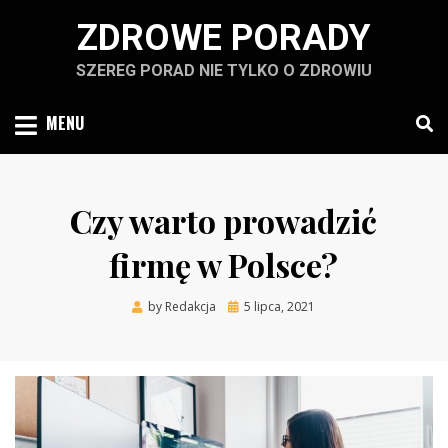
Skip
ZDROWE PORADY
to
content
SZEREG PORAD NIE TYLKO O ZDROWIU
MENU
Czy warto prowadzić
firmę w Polsce?
Posted
by
Redakcja
5 lipca, 2021
on