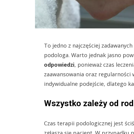
To jedno z najczęściej zadawanych 
podologa. Warto jednak jasno po
odpowiedzi
, ponieważ czas leczen
zaawansowania oraz regularności w
indywidualne podejście, dlatego k
Wszystko zależy od ro
Czas terapii podologicznej jest ści
zgłasza się pacjent. W przypadku p