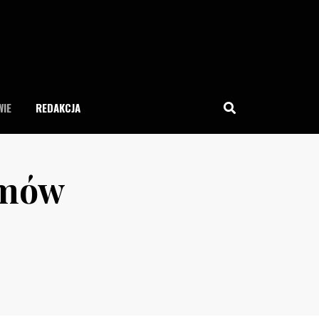
IE
REDAKCJA
emów