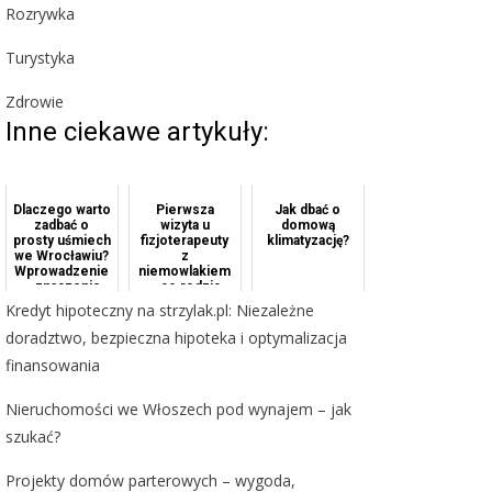
Rozrywka
Turystyka
Zdrowie
Inne ciekawe artykuły:
Dlaczego warto
Pierwsza
Jak dbać o
zadbać o
wizyta u
domową
prosty uśmiech
fizjoterapeuty
klimatyzację?
we Wrocławiu?
z
Wprowadzenie
niemowlakiem
– znaczenie
– co rodzic
prostego
powinien
Kredyt hipoteczny na strzylak.pl: Niezależne
uśmiechu
wiedzieć?
doradztwo, bezpieczna hipoteka i optymalizacja
finansowania
Nieruchomości we Włoszech pod wynajem – jak
szukać?
Projekty domów parterowych – wygoda,