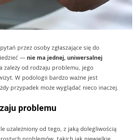
pytań przez osoby zgłaszające się do
wiedzieć —
nie ma jednej, uniwersalnej
ia zależy od rodzaju problemu, jego
izyt. W podologii bardzo ważne jest
ażdy przypadek może wyglądać nieco inaczej.
dzaju problemu
śle uzależniony od tego, z jaką dolegliwością
rostych problemów, takich jak niewielkie