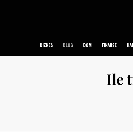
Skip
to
content
BIZNES
BLOG
DOM
FINANSE
HA
Ile