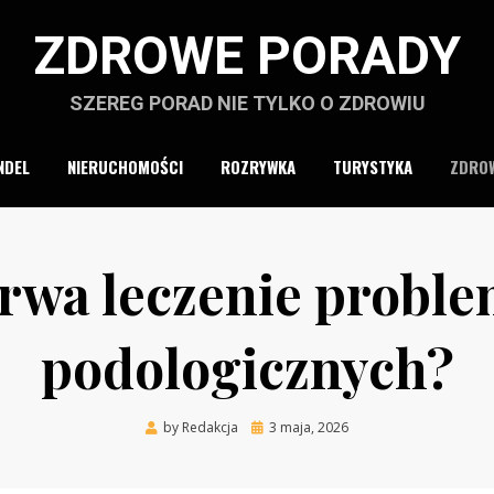
ZDROWE PORADY
SZEREG PORAD NIE TYLKO O ZDROWIU
NDEL
NIERUCHOMOŚCI
ROZRYWKA
TURYSTYKA
ZDROW
 trwa leczenie probl
podologicznych?
Posted
by
Redakcja
3 maja, 2026
on