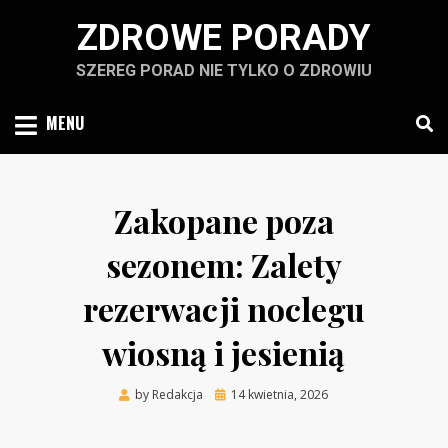
Skip
ZDROWE PORADY
to
content
SZEREG PORAD NIE TYLKO O ZDROWIU
MENU
Zakopane poza
sezonem: Zalety
rezerwacji noclegu
wiosną i jesienią
Posted
by
Redakcja
14 kwietnia, 2026
on